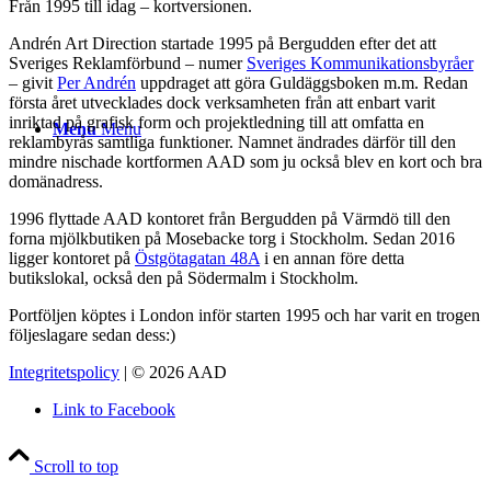
Från 1995 till idag – kortversionen.
Andrén Art Direction startade 1995 på Bergudden efter det att
Sveriges Reklamförbund – numer
Sveriges Kommunikationsbyråer
– givit
Per Andrén
uppdraget att göra Guldäggsboken m.m. Redan
första året utvecklades dock verksamheten från att enbart varit
inriktad på grafisk form och projektledning till att omfatta en
Menu
Menu
reklambyrås samtliga funktioner. Namnet ändrades därför till den
mindre nischade kortformen AAD som ju också blev en kort och bra
domänadress.
1996 flyttade AAD kontoret från Bergudden på Värmdö till den
forna mjölkbutiken på Mosebacke torg i Stockholm. Sedan 2016
ligger kontoret på
Östgötagatan 48A
i en annan före detta
butikslokal, också den på Södermalm i Stockholm.
Portföljen köptes i London inför starten 1995 och har varit en trogen
följeslagare sedan dess:)
Integritetspolicy
| © 2026 AAD
Link to Facebook
Scroll to top