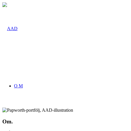
O M
Om.