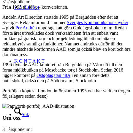
31-årsjubileum!
Från 1995 till idag – kortversionen.
V A R F Ö R
Andrén Art Direction startade 1995 på Bergudden efter det att
Sveriges Reklamförbund – numer
Sveriges Kommunikationsbyråer
– givit
Per Andrén
uppdraget att göra Guldäggsboken m.m. Redan
första året utvecklades dock verksamheten från att enbart varit
inriktad på grafisk form och projektledning till att omfatta en
reklambyrås samtliga funktioner. Namnet ändrades därför till den
mindre nischade kortformen AAD som ju också blev en kort och bra
domänadress.
K O N T A K T
1996 flyttade AAD kontoret från Bergudden på Värmdö till den
forna mjölkbutiken på Mosebacke torg i Stockholm. Sedan 2016
ligger kontoret på
Östgötagatan 48A
i en annan före detta
butikslokal, också den på Södermalm i Stockholm.
Portföljen köptes i London inför starten 1995 och har varit en trogen
följeslagare sedan dess:)
Sök
Om oss.
31-årsjubileum!