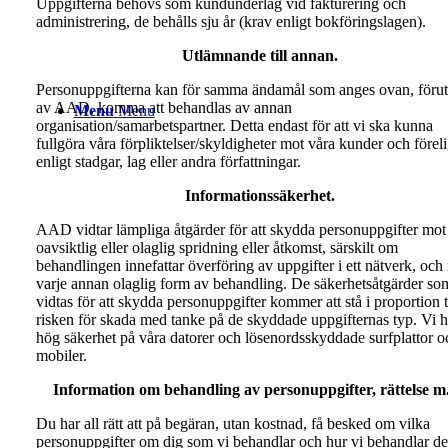
Uppgifterna behövs som kundunderlag vid fakturering och
administrering, de behålls sju år (krav enligt bokföringslagen).
Utlämnande till annan.
Personuppgifterna kan för samma ändamål som anges ovan, föru
av AAD, komma att behandlas av annan
Menu
Menu
organisation/samarbetspartner. Detta endast för att vi ska kunna
fullgöra våra förpliktelser/skyldigheter mot våra kunder och förel
enligt stadgar, lag eller andra författningar.
Informationssäkerhet.
AAD vidtar lämpliga åtgärder för att skydda personuppgifter mot
oavsiktlig eller olaglig spridning eller åtkomst, särskilt om
behandlingen innefattar överföring av uppgifter i ett nätverk, och
varje annan olaglig form av behandling. De säkerhetsåtgärder so
vidtas för att skydda personuppgifter kommer att stå i proportion ti
risken för skada med tanke på de skyddade uppgifternas typ. Vi h
hög säkerhet på våra datorer och lösenordsskyddade surfplattor o
mobiler.
Information om behandling av personuppgifter, rättelse m
Du har all rätt att på begäran, utan kostnad, få besked om vilka
personuppgifter om dig som vi behandlar och hur vi behandlar de