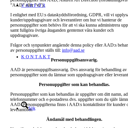
”AAD” eller ”vi”).
V A R F Ö R
I enlighet med EU:s dataskyddsförordning, GDPR, vill vi upplys
kunder/uppdragsgivare och leverantörer om hur vi hanterar de
personuppgifter som behövs för att vi ska kunna administrera up
samt fullgöra övriga åtaganden gentemot våra kunder och
uppdragsgivare.
Frågor och synpunkter angående denna policy eller AAD:s beha
av personuppgifter ställs till:
info@aad.se
K O N T A K T
Personuppgiftsansvarig.
AAD är personuppgiftsansvarig. Dvs ansvarig för behandling av
personuppgifter som du lämnar som uppdragsgivare eller leverant
Personuppgifter som kan behandlas.
Personuppgifter som kan behandlas är uppgifter om ditt namn, ad
telefonnummer och e-postadress dvs. uppgifter som du själv lämnat
AAD. Personuppgifterna finns i AAD:s kontaktlistor för kunder 
Sök
leverantörer.
Ändamål med behandlingen.